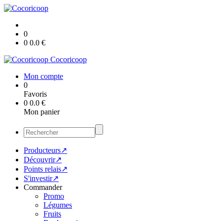
0
0
0.0
€
Cocoricoop
Mon compte
0
Favoris
0
0.0
€
Mon panier
Producteurs↗
Découvrir↗
Points relais↗
S'investir↗
Commander
Promo
Légumes
Fruits