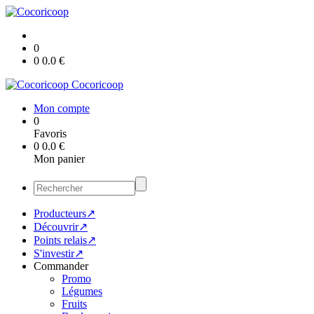
0
0
0.0
€
Cocoricoop
Mon compte
0
Favoris
0
0.0
€
Mon panier
Producteurs↗
Découvrir↗
Points relais↗
S'investir↗
Commander
Promo
Légumes
Fruits