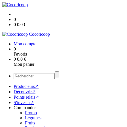
0
0
0.0
€
Cocoricoop
Mon compte
0
Favoris
0
0.0
€
Mon panier
Producteurs↗
Découvrir↗
Points relais↗
S'investir↗
Commander
Promo
Légumes
Fruits