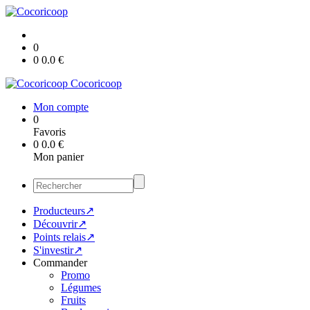
0
0
0.0
€
Cocoricoop
Mon compte
0
Favoris
0
0.0
€
Mon panier
Producteurs↗
Découvrir↗
Points relais↗
S'investir↗
Commander
Promo
Légumes
Fruits