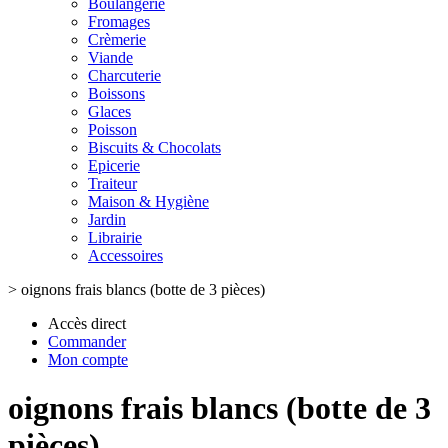
Boulangerie
Fromages
Crèmerie
Viande
Charcuterie
Boissons
Glaces
Poisson
Biscuits & Chocolats
Epicerie
Traiteur
Maison & Hygiène
Jardin
Librairie
Accessoires
>
oignons frais blancs (botte de 3 pièces)
Accès direct
Commander
Mon compte
oignons frais blancs (botte de 3
pièces)