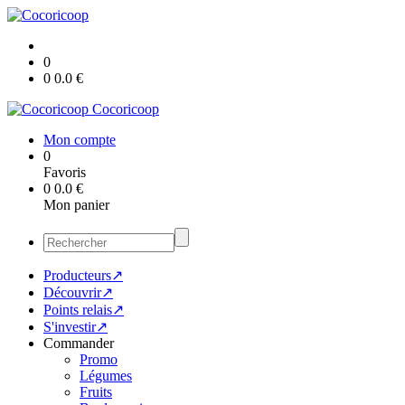
0
0
0.0
€
Cocoricoop
Mon compte
0
Favoris
0
0.0
€
Mon panier
Producteurs↗
Découvrir↗
Points relais↗
S'investir↗
Commander
Promo
Légumes
Fruits