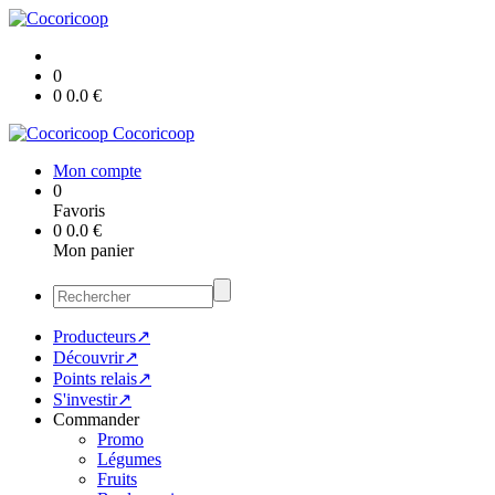
0
0
0.0
€
Cocoricoop
Mon compte
0
Favoris
0
0.0
€
Mon panier
Producteurs↗
Découvrir↗
Points relais↗
S'investir↗
Commander
Promo
Légumes
Fruits