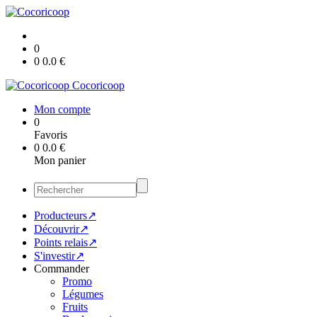
0
0
0.0
€
Cocoricoop
Mon compte
0
Favoris
0
0.0
€
Mon panier
Producteurs↗
Découvrir↗
Points relais↗
S'investir↗
Commander
Promo
Légumes
Fruits