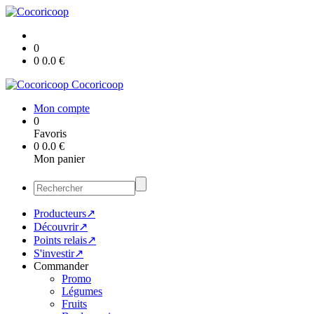
0
0
0.0
€
Cocoricoop
Mon compte
0
Favoris
0
0.0
€
Mon panier
Producteurs↗
Découvrir↗
Points relais↗
S'investir↗
Commander
Promo
Légumes
Fruits