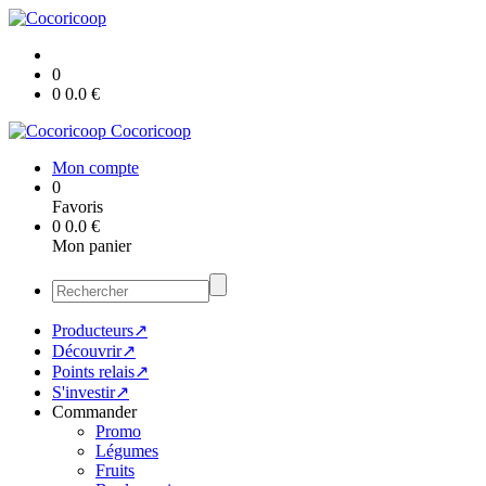
0
0
0.0
€
Cocoricoop
Mon compte
0
Favoris
0
0.0
€
Mon panier
Producteurs↗
Découvrir↗
Points relais↗
S'investir↗
Commander
Promo
Légumes
Fruits