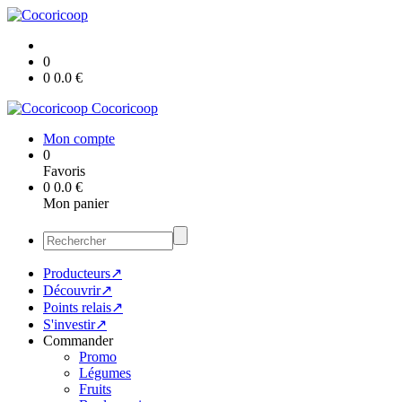
0
0
0.0
€
Cocoricoop
Mon compte
0
Favoris
0
0.0
€
Mon panier
Producteurs↗
Découvrir↗
Points relais↗
S'investir↗
Commander
Promo
Légumes
Fruits