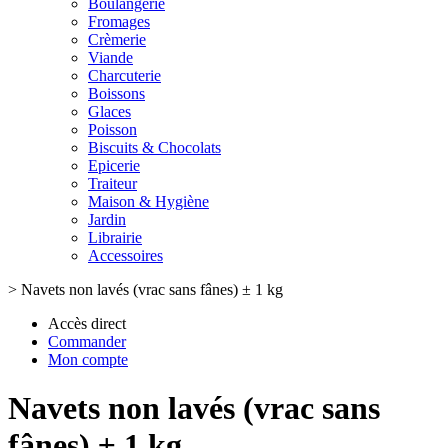
Boulangerie
Fromages
Crèmerie
Viande
Charcuterie
Boissons
Glaces
Poisson
Biscuits & Chocolats
Epicerie
Traiteur
Maison & Hygiène
Jardin
Librairie
Accessoires
>
Navets non lavés (vrac sans fânes) ± 1 kg
Accès direct
Commander
Mon compte
Navets non lavés (vrac sans
fânes) ± 1 kg