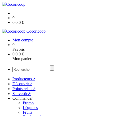
0
0
0.0
€
Cocoricoop
Mon compte
0
Favoris
0
0.0
€
Mon panier
Producteurs↗
Découvrir↗
Points relais↗
S'investir↗
Commander
Promo
Légumes
Fruits