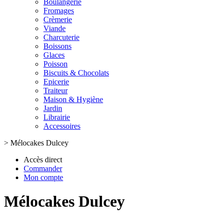
Boulangerie
Fromages
Crèmerie
Viande
Charcuterie
Boissons
Glaces
Poisson
Biscuits & Chocolats
Epicerie
Traiteur
Maison & Hygiène
Jardin
Librairie
Accessoires
>
Mélocakes Dulcey
Accès direct
Commander
Mon compte
Mélocakes Dulcey