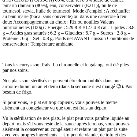
tamarin (tamarin (80%), eau, conservateur (E211)), huile de
tournesol, stevia, huile de tournesol. Mode d’emploi : A réchauffer
au bain marie (bocal sans couvercle) ou dans une casserole à feu
doux Accompagnement au choix : Riz ou nouilles Valeurs
nutritionnelles (100g) : Energie : 529.8 KJ/127.4 Kcal - Lipides : 8.8
g – Acides gras saturés : 6.2 g – Glucides : 5.7 g – Sucres : 2.8 g –
Protéine : 6 g – Sel : 0.8 g. Poids net AVANT cuisson Conditions de
conservation : Température ambiante
Tous les currys sont frais. La citronnelle et le galanga ont été pilés
par nos soins.
Nos plats sont stérilisés et peuvent être donc oubliés dans une
armoire durant un an et demi (dans la semaine il est mangé 😉). Pas
besoin de frigo.
Si pour vous, le plat est trop copieux, vous pouvez le mettre
aisément au congélateur vu que tout est frais au départ.
Vu la stérilisation de nos plats, le plat peut vous paraître liquide au
départ, mais s’il vous reste de la sauce après le repas, vous pouvez
aisément la conserver au congélateur et refaire un plat par la suite
avec vos propres ingrédients… Un peu de viande, de tofu et des