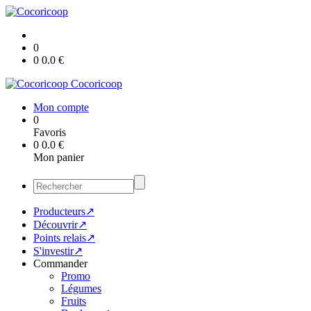
0
0
0.0
€
Cocoricoop
Mon compte
0
Favoris
0
0.0
€
Mon panier
Producteurs↗
Découvrir↗
Points relais↗
S'investir↗
Commander
Promo
Légumes
Fruits