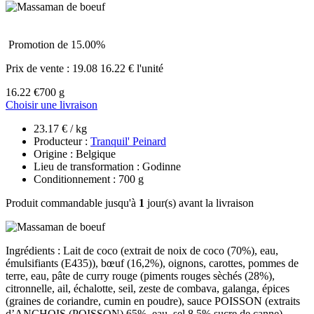
Promotion de 15.00%
Prix de vente :
19.08
16.22 € l'unité
16.22 €
700 g
Choisir une livraison
23.17 € / kg
Producteur :
Tranquil' Peinard
Origine : Belgique
Lieu de transformation : Godinne
Conditionnement : 700 g
Produit commandable jusqu'à
1
jour(s) avant la livraison
Ingrédients : Lait de coco (extrait de noix de coco (70%), eau,
émulsifiants (E435)), bœuf (16,2%), oignons, carottes, pommes de
terre, eau, pâte de curry rouge (piments rouges sèchés (28%),
citronnelle, ail, échalotte, seil, zeste de combava, galanga, épices
(graines de coriandre, cumin en poudre), sauce POISSON (extraits
d’ANCHOIS (POISSON) 65%, eau, sel 8.5% sucre de canne),