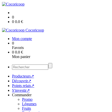
0
0
0.0
€
Cocoricoop
Mon compte
0
Favoris
0
0.0
€
Mon panier
Producteurs↗
Découvrir↗
Points relais↗
S'investir↗
Commander
Promo
Légumes
Fruits