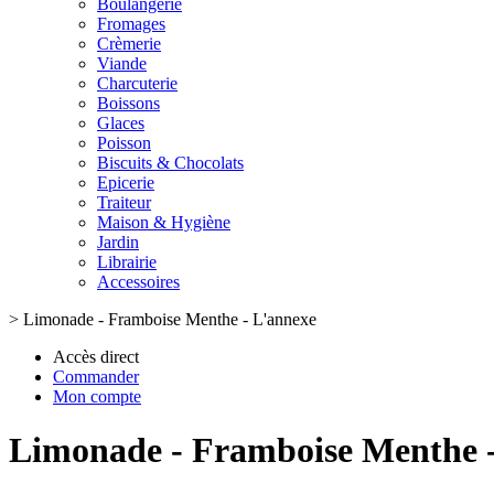
Boulangerie
Fromages
Crèmerie
Viande
Charcuterie
Boissons
Glaces
Poisson
Biscuits & Chocolats
Epicerie
Traiteur
Maison & Hygiène
Jardin
Librairie
Accessoires
>
Limonade - Framboise Menthe - L'annexe
Accès direct
Commander
Mon compte
Limonade - Framboise Menthe 