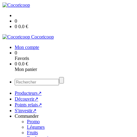
0
0
0.0
€
Cocoricoop
Mon compte
0
Favoris
0
0.0
€
Mon panier
Producteurs↗
Découvrir↗
Points relais↗
S'investir↗
Commander
Promo
Légumes
Fruits