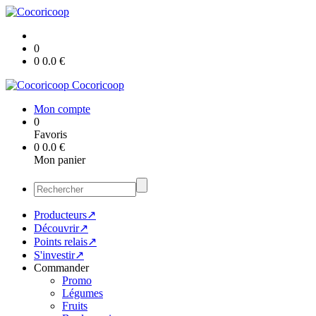
0
0
0.0
€
Cocoricoop
Mon compte
0
Favoris
0
0.0
€
Mon panier
Producteurs↗
Découvrir↗
Points relais↗
S'investir↗
Commander
Promo
Légumes
Fruits