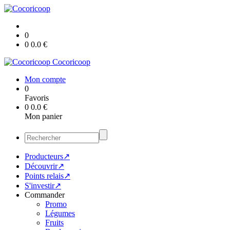
0
0
0.0
€
Cocoricoop
Mon compte
0
Favoris
0
0.0
€
Mon panier
Producteurs↗
Découvrir↗
Points relais↗
S'investir↗
Commander
Promo
Légumes
Fruits