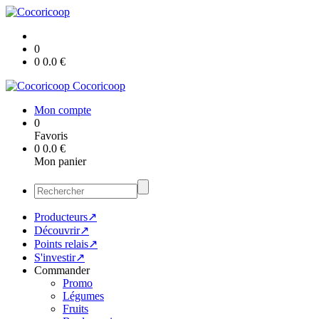
0
0
0.0
€
Cocoricoop
Mon compte
0
Favoris
0
0.0
€
Mon panier
Producteurs↗
Découvrir↗
Points relais↗
S'investir↗
Commander
Promo
Légumes
Fruits