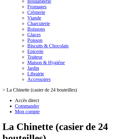
Boulangerie
Fromages
Crèmerie
Viande
Charcuterie
Boissons
Glaces
Poisson
Biscuits & Chocolats
Epicerie
Traiteur
Maison & Hygiène
Jardin
Librairie
Accessoires
>
La Chinette (casier de 24 bouteilles)
Accès direct
Commander
Mon compte
La Chinette (casier de 24
bouteilles)