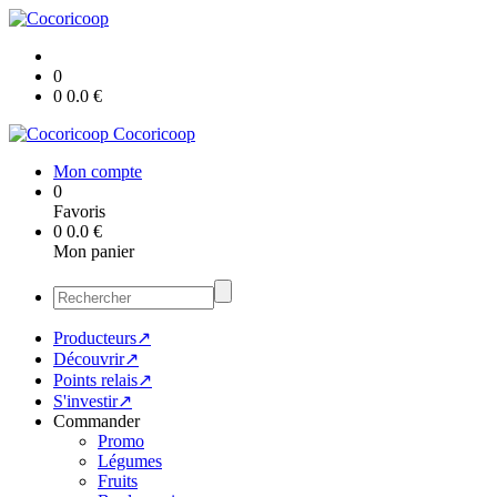
0
0
0.0
€
Cocoricoop
Mon compte
0
Favoris
0
0.0
€
Mon panier
Producteurs↗
Découvrir↗
Points relais↗
S'investir↗
Commander
Promo
Légumes
Fruits