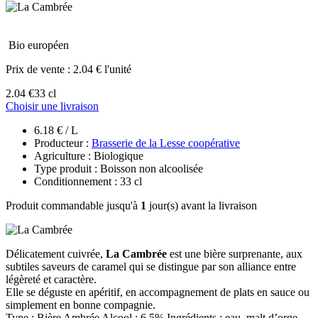
Bio européen
Prix de vente :
2.04 € l'unité
2.04 €
33 cl
Choisir une livraison
6.18 € / L
Producteur :
Brasserie de la Lesse coopérative
Agriculture : Biologique
Type produit : Boisson non alcoolisée
Conditionnement : 33 cl
Produit commandable jusqu'à
1
jour(s) avant la livraison
Délicatement cuivrée,
La Cambrée
est une bière surprenante, aux
subtiles saveurs de caramel qui se distingue par son alliance entre
légèreté et caractère.
Elle se déguste en apéritif, en accompagnement de plats en sauce ou
simplement en bonne compagnie.
Type : Bière Ambrée Alcool : 6,5% Ingrédients : eau, malt d’orge,