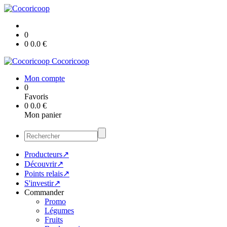
0
0
0.0
€
Cocoricoop
Mon compte
0
Favoris
0
0.0
€
Mon panier
Producteurs↗
Découvrir↗
Points relais↗
S'investir↗
Commander
Promo
Légumes
Fruits