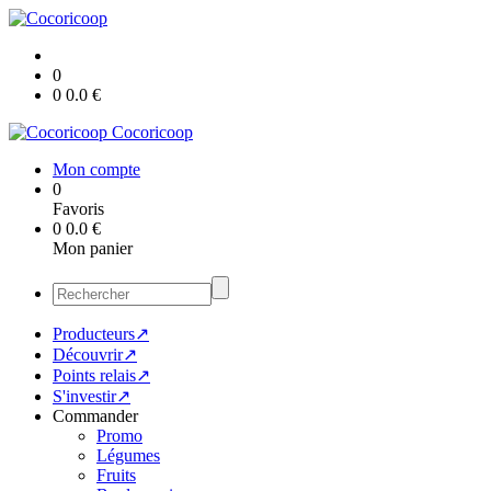
0
0
0.0
€
Cocoricoop
Mon compte
0
Favoris
0
0.0
€
Mon panier
Producteurs↗
Découvrir↗
Points relais↗
S'investir↗
Commander
Promo
Légumes
Fruits