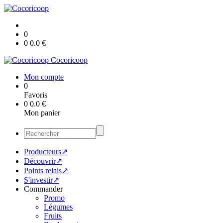
0
0
0.0
€
Cocoricoop
Mon compte
0
Favoris
0
0.0
€
Mon panier
Producteurs↗
Découvrir↗
Points relais↗
S'investir↗
Commander
Promo
Légumes
Fruits