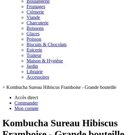
Boulangerie
Fromages
Crèmerie
Viande
Charcuterie
Boissons
Glaces
Poisson
Biscuits & Chocolats
Epicerie
Traiteur
Maison & Hygiène
Jardin
Librairie
Accessoires
>
Kombucha Sureau Hibiscus Framboise - Grande bouteille
Accès direct
Commander
Mon compte
Kombucha Sureau Hibiscus
Framboise - Grande bouteille