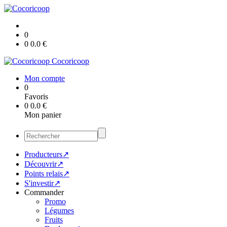
0
0
0.0
€
Cocoricoop
Mon compte
0
Favoris
0
0.0
€
Mon panier
Producteurs↗
Découvrir↗
Points relais↗
S'investir↗
Commander
Promo
Légumes
Fruits