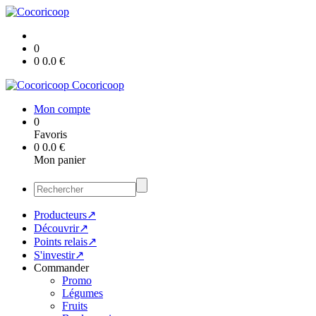
0
0
0.0
€
Cocoricoop
Mon compte
0
Favoris
0
0.0
€
Mon panier
Producteurs↗
Découvrir↗
Points relais↗
S'investir↗
Commander
Promo
Légumes
Fruits