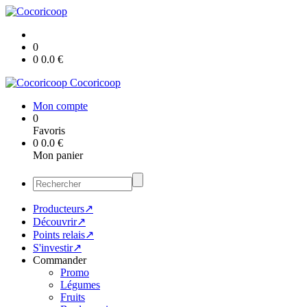
0
0
0.0
€
Cocoricoop
Mon compte
0
Favoris
0
0.0
€
Mon panier
Producteurs↗
Découvrir↗
Points relais↗
S'investir↗
Commander
Promo
Légumes
Fruits