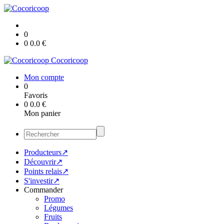
0
0
0.0
€
Cocoricoop
Mon compte
0
Favoris
0
0.0
€
Mon panier
Producteurs↗
Découvrir↗
Points relais↗
S'investir↗
Commander
Promo
Légumes
Fruits