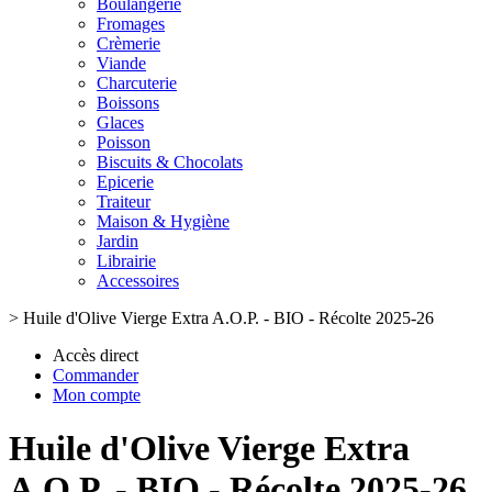
Boulangerie
Fromages
Crèmerie
Viande
Charcuterie
Boissons
Glaces
Poisson
Biscuits & Chocolats
Epicerie
Traiteur
Maison & Hygiène
Jardin
Librairie
Accessoires
>
Huile d'Olive Vierge Extra A.O.P. - BIO - Récolte 2025-26
Accès direct
Commander
Mon compte
Huile d'Olive Vierge Extra
A.O.P. - BIO - Récolte 2025-26