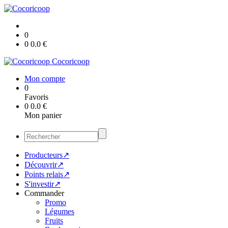
0
0
0.0
€
Cocoricoop
Mon compte
0
Favoris
0
0.0
€
Mon panier
Producteurs↗
Découvrir↗
Points relais↗
S'investir↗
Commander
Promo
Légumes
Fruits