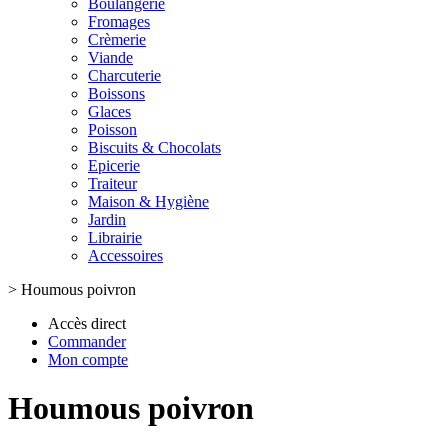
Boulangerie
Fromages
Crèmerie
Viande
Charcuterie
Boissons
Glaces
Poisson
Biscuits & Chocolats
Epicerie
Traiteur
Maison & Hygiène
Jardin
Librairie
Accessoires
>
Houmous poivron
Accès direct
Commander
Mon compte
Houmous poivron