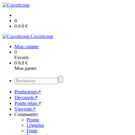
0
0
0.0
€
Cocoricoop
Mon compte
0
Favoris
0
0.0
€
Mon panier
Producteurs↗
Découvrir↗
Points relais↗
S'investir↗
Commander
Promo
Légumes
Fruits