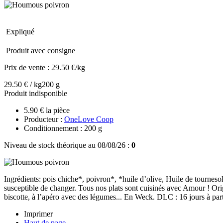
Expliqué
Produit avec consigne
Prix de vente :
29.50 €/kg
29.50 € / kg
200 g
Produit indisponible
5.90 € la pièce
Producteur :
OneLove Coop
Conditionnement : 200 g
Niveau de stock théorique au 08/08/26 :
0
Ingrédients: pois chiche*, poivron*, *huile d’olive, Huile de tourne
susceptible de changer. Tous nos plats sont cuisinés avec Amour ! Or
biscotte, à l’apéro avec des légumes... En Weck. DLC : 16 jours à part
Imprimer
Haut de page