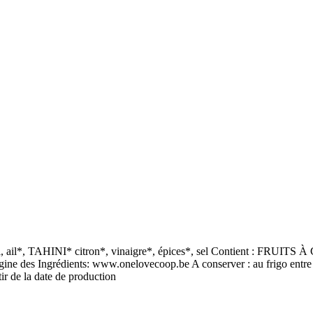
sol, ail*, TAHINI* citron*, vinaigre*, épices*, sel Contient : FRUITS 
igine des Ingrédients: www.onelovecoop.be A conserver : au frigo entr
ir de la date de production