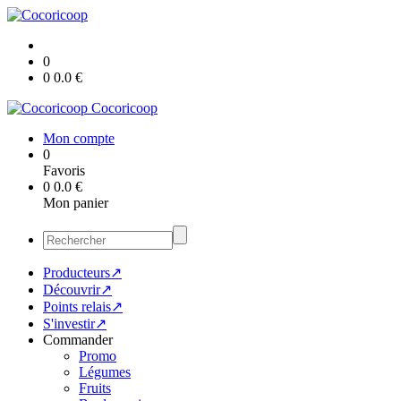
0
0
0.0
€
Cocoricoop
Mon compte
0
Favoris
0
0.0
€
Mon panier
Producteurs↗
Découvrir↗
Points relais↗
S'investir↗
Commander
Promo
Légumes
Fruits