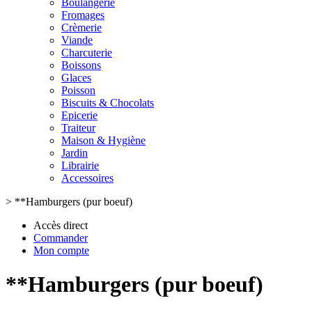
Boulangerie
Fromages
Crèmerie
Viande
Charcuterie
Boissons
Glaces
Poisson
Biscuits & Chocolats
Epicerie
Traiteur
Maison & Hygiène
Jardin
Librairie
Accessoires
>
**Hamburgers (pur boeuf)
Accès direct
Commander
Mon compte
**Hamburgers (pur boeuf)