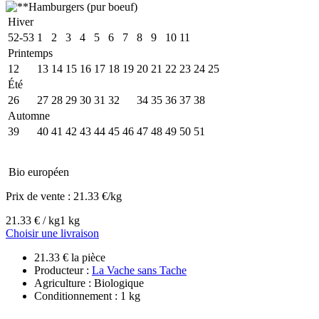
Hiver
52-53
1
2
3
4
5
6
7
8
9
10
11
Printemps
12
13
14
15
16
17
18
19
20
21
22
23
24
25
Été
26
27
28
29
30
31
32
33
34
35
36
37
38
Automne
39
40
41
42
43
44
45
46
47
48
49
50
51
Bio européen
Prix de vente :
21.33 €/kg
21.33 € / kg
1 kg
Choisir une livraison
21.33 € la pièce
Producteur :
La Vache sans Tache
Agriculture : Biologique
Conditionnement : 1 kg