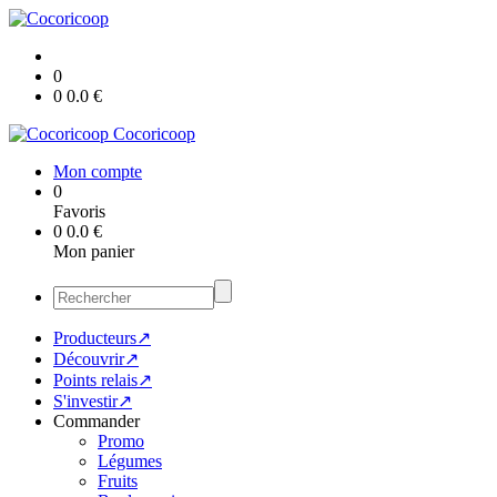
0
0
0.0
€
Cocoricoop
Mon compte
0
Favoris
0
0.0
€
Mon panier
Producteurs↗
Découvrir↗
Points relais↗
S'investir↗
Commander
Promo
Légumes
Fruits