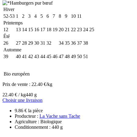
Hiver
52-53
1
2
3
4
5
6
7
8
9
10
11
Printemps
12
13
14
15
16
17
18
19
20
21
22
23
24
25
Été
26
27
28
29
30
31
32
33
34
35
36
37
38
Automne
39
40
41
42
43
44
45
46
47
48
49
50
51
Bio européen
Prix de vente :
22.40 €/kg
22.40 € / kg
440 g
Choisir une livraison
9.86 € la pièce
Producteur :
La Vache sans Tache
Agriculture : Biologique
Conditionnement : 440 g