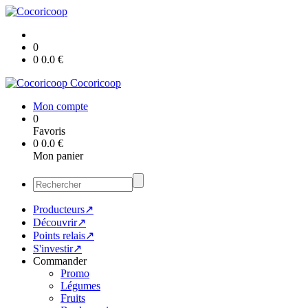
0
0
0.0
€
Cocoricoop
Mon compte
0
Favoris
0
0.0
€
Mon panier
Producteurs↗
Découvrir↗
Points relais↗
S'investir↗
Commander
Promo
Légumes
Fruits