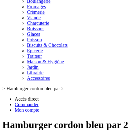
Boulangerie
Fromages
Crèmerie
Viande
Charcuterie
Boissons
Glaces
Poisson
Biscuits & Chocolats
Epicerie
Traiteur
Maison & Hygiène
Jardin
Librairie
Accessoires
>
Hamburger cordon bleu par 2
Accès direct
Commander
Mon compte
Hamburger cordon bleu par 2