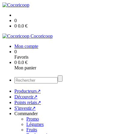
0
0
0.0
€
Cocoricoop
Mon compte
0
Favoris
0
0.0
€
Mon panier
Producteurs↗
Découvrir↗
Points relais↗
S'investir↗
Commander
Promo
Légumes
Fruits