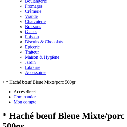
Boulangerie
Fromages
Crèmerie
Viande
Charcuterie
Boissons
Glaces
Poisson
Biscuits & Chocolats
Epicerie
Traiteur
Maison & Hygiène
Jardin
Librairie
Accessoires
>
* Haché bœuf Bleue Mixte/porc 500gr
Accès direct
Commander
Mon compte
* Haché bœuf Bleue Mixte/porc
500gr