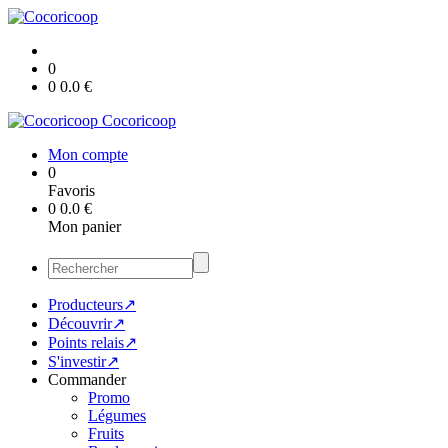
0
0
0.0
€
Cocoricoop
Mon compte
0
Favoris
0
0.0
€
Mon panier
Producteurs↗
Découvrir↗
Points relais↗
S'investir↗
Commander
Promo
Légumes
Fruits