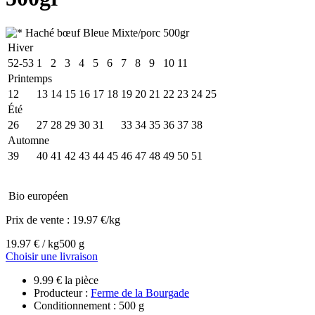
Hiver
52-53
1
2
3
4
5
6
7
8
9
10
11
Printemps
12
13
14
15
16
17
18
19
20
21
22
23
24
25
Été
26
27
28
29
30
31
32
33
34
35
36
37
38
Automne
39
40
41
42
43
44
45
46
47
48
49
50
51
Bio européen
Prix de vente :
19.97 €/kg
19.97 € / kg
500 g
Choisir une livraison
9.99 € la pièce
Producteur :
Ferme de la Bourgade
Conditionnement : 500 g