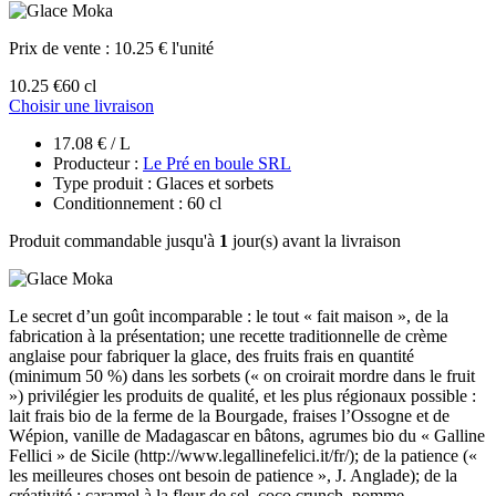
Prix de vente :
10.25 € l'unité
10.25 €
60 cl
Choisir une livraison
17.08 € / L
Producteur :
Le Pré en boule SRL
Type produit : Glaces et sorbets
Conditionnement : 60 cl
Produit commandable jusqu'à
1
jour(s) avant la livraison
Le secret d’un goût incomparable : le tout « fait maison », de la
fabrication à la présentation; une recette traditionnelle de crème
anglaise pour fabriquer la glace, des fruits frais en quantité
(minimum 50 %) dans les sorbets (« on croirait mordre dans le fruit
») privilégier les produits de qualité, et les plus régionaux possible :
lait frais bio de la ferme de la Bourgade, fraises l’Ossogne et de
Wépion, vanille de Madagascar en bâtons, agrumes bio du « Galline
Fellici » de Sicile (http://www.legallinefelici.it/fr/); de la patience («
les meilleures choses ont besoin de patience », J. Anglade); de la
créativité : caramel à la fleur de sel, coco crunch, pomme