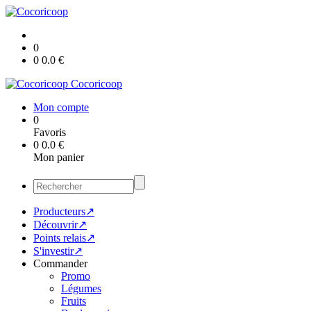
0
0
0.0
€
Cocoricoop
Mon compte
0
Favoris
0
0.0
€
Mon panier
Producteurs↗
Découvrir↗
Points relais↗
S'investir↗
Commander
Promo
Légumes
Fruits