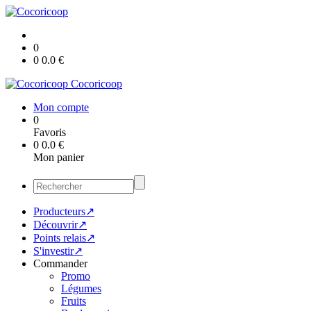
0
0
0.0
€
Cocoricoop
Mon compte
0
Favoris
0
0.0
€
Mon panier
Producteurs↗
Découvrir↗
Points relais↗
S'investir↗
Commander
Promo
Légumes
Fruits