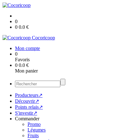
0
0
0.0
€
Cocoricoop
Mon compte
0
Favoris
0
0.0
€
Mon panier
Producteurs↗
Découvrir↗
Points relais↗
S'investir↗
Commander
Promo
Légumes
Fruits