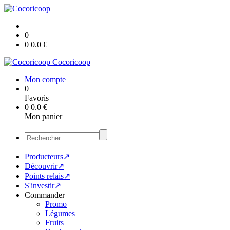
0
0
0.0
€
Cocoricoop
Mon compte
0
Favoris
0
0.0
€
Mon panier
Producteurs↗
Découvrir↗
Points relais↗
S'investir↗
Commander
Promo
Légumes
Fruits