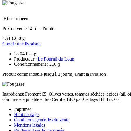
Bio européen
Prix de vente :
4.51 € l'unité
4.51 €
250 g
Choisir une livraison
18.04 € / kg
Producteur :
Le Fournil du Loup
Conditionnement : 250 g
Produit commandable jusqu'à
1
jour(s) avant la livraison
Ingrédients: Froment 65, Olives vertes, tomates séchées, épices (ail, o
commerce équitable et bio Certifié BIO par Certisys BE-BIO-01
Imprimer
Haut de page
Conditions générales de vente
Mentions légales
Règlement sur la vie privée