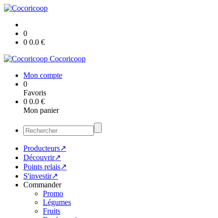
0
0
0.0
€
Cocoricoop
Mon compte
0
Favoris
0
0.0
€
Mon panier
Producteurs↗
Découvrir↗
Points relais↗
S'investir↗
Commander
Promo
Légumes
Fruits