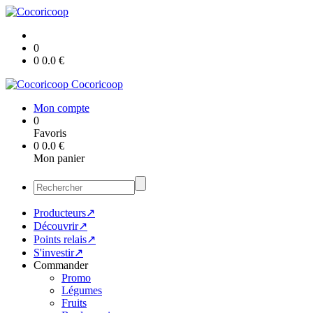
0
0
0.0
€
Cocoricoop
Mon compte
0
Favoris
0
0.0
€
Mon panier
Producteurs↗
Découvrir↗
Points relais↗
S'investir↗
Commander
Promo
Légumes
Fruits