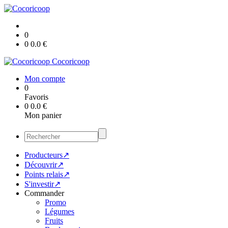
0
0
0.0
€
Cocoricoop
Mon compte
0
Favoris
0
0.0
€
Mon panier
Producteurs↗
Découvrir↗
Points relais↗
S'investir↗
Commander
Promo
Légumes
Fruits