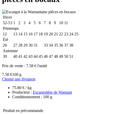
Hiver
52-53
1
2
3
4
5
6
7
8
9
10
11
Printemps
12
13
14
15
16
17
18
19
20
21
22
23
24
25
Été
26
27
28
29
30
31
32
33
34
35
36
37
38
Automne
39
40
41
42
43
44
45
46
47
48
49
50
51
Prix de vente :
7.58 € l'unité
7.58 €
100 g
Choisir une livraison
75.80 € / kg
Producteur :
Escargotière de Warnant
Conditionnement : 100 g
Produit en précommande