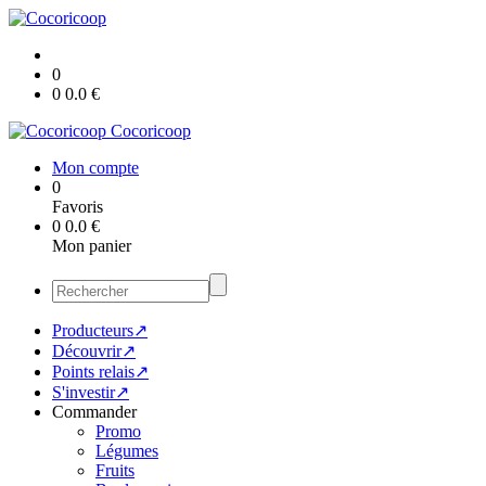
0
0
0.0
€
Cocoricoop
Mon compte
0
Favoris
0
0.0
€
Mon panier
Producteurs↗
Découvrir↗
Points relais↗
S'investir↗
Commander
Promo
Légumes
Fruits