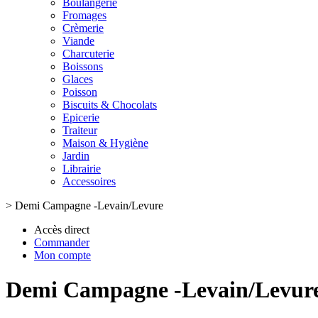
Boulangerie
Fromages
Crèmerie
Viande
Charcuterie
Boissons
Glaces
Poisson
Biscuits & Chocolats
Epicerie
Traiteur
Maison & Hygiène
Jardin
Librairie
Accessoires
>
Demi Campagne -Levain/Levure
Accès direct
Commander
Mon compte
Demi Campagne -Levain/Levur