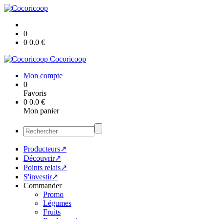
0
0
0.0
€
Cocoricoop
Mon compte
0
Favoris
0
0.0
€
Mon panier
Producteurs↗
Découvrir↗
Points relais↗
S'investir↗
Commander
Promo
Légumes
Fruits