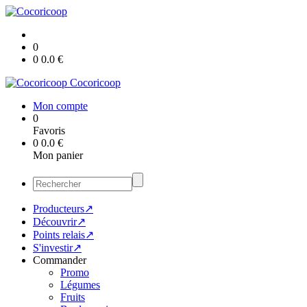
0
0
0.0
€
Cocoricoop
Mon compte
0
Favoris
0
0.0
€
Mon panier
Producteurs↗
Découvrir↗
Points relais↗
S'investir↗
Commander
Promo
Légumes
Fruits