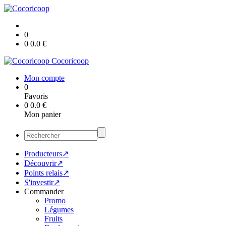
0
0
0.0
€
Cocoricoop
Mon compte
0
Favoris
0
0.0
€
Mon panier
Producteurs↗
Découvrir↗
Points relais↗
S'investir↗
Commander
Promo
Légumes
Fruits