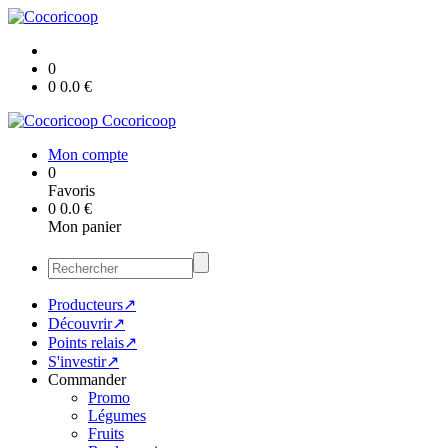
0
0
0.0
€
Cocoricoop
Mon compte
0
Favoris
0
0.0
€
Mon panier
Producteurs↗
Découvrir↗
Points relais↗
S'investir↗
Commander
Promo
Légumes
Fruits