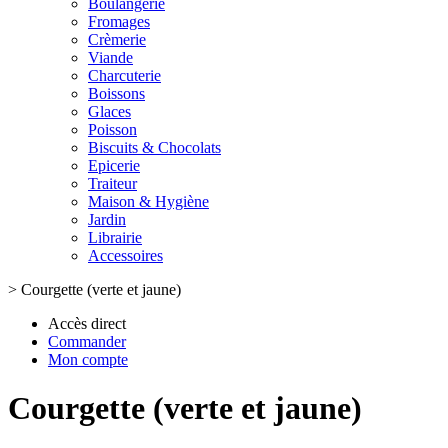
Boulangerie
Fromages
Crèmerie
Viande
Charcuterie
Boissons
Glaces
Poisson
Biscuits & Chocolats
Epicerie
Traiteur
Maison & Hygiène
Jardin
Librairie
Accessoires
>
Courgette (verte et jaune)
Accès direct
Commander
Mon compte
Courgette (verte et jaune)