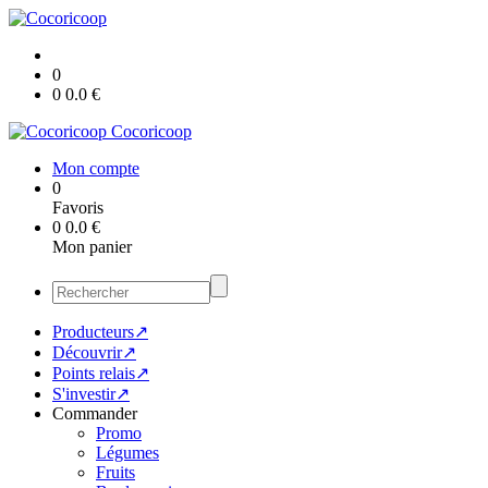
0
0
0.0
€
Cocoricoop
Mon compte
0
Favoris
0
0.0
€
Mon panier
Producteurs↗
Découvrir↗
Points relais↗
S'investir↗
Commander
Promo
Légumes
Fruits