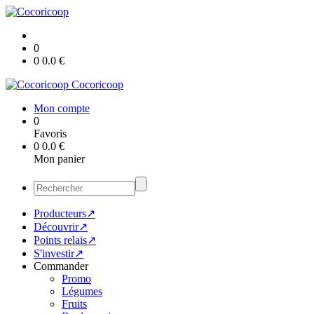
0
0
0.0
€
Cocoricoop
Mon compte
0
Favoris
0
0.0
€
Mon panier
Producteurs↗
Découvrir↗
Points relais↗
S'investir↗
Commander
Promo
Légumes
Fruits