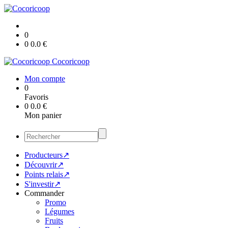
0
0
0.0
€
Cocoricoop
Mon compte
0
Favoris
0
0.0
€
Mon panier
Producteurs↗
Découvrir↗
Points relais↗
S'investir↗
Commander
Promo
Légumes
Fruits