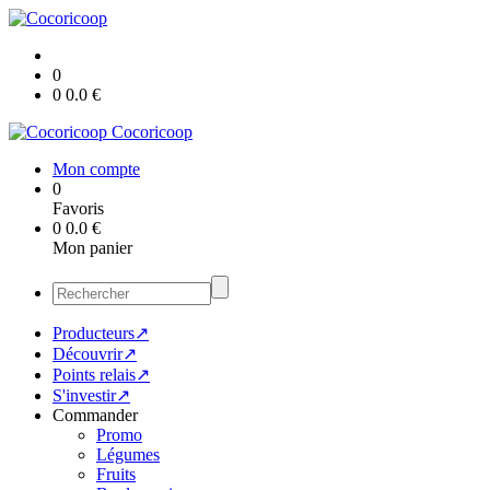
0
0
0.0
€
Cocoricoop
Mon compte
0
Favoris
0
0.0
€
Mon panier
Producteurs↗
Découvrir↗
Points relais↗
S'investir↗
Commander
Promo
Légumes
Fruits