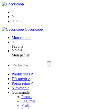
0
0
0.0
€
Cocoricoop
Mon compte
0
Favoris
0
0.0
€
Mon panier
Producteurs↗
Découvrir↗
Points relais↗
S'investir↗
Commander
Promo
Légumes
Fruits