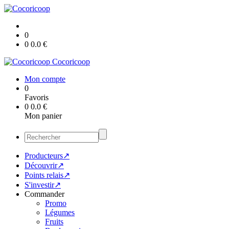
0
0
0.0
€
Cocoricoop
Mon compte
0
Favoris
0
0.0
€
Mon panier
Producteurs↗
Découvrir↗
Points relais↗
S'investir↗
Commander
Promo
Légumes
Fruits